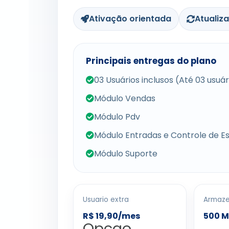
Ativação orientada
Atualiz
Principais entregas do plano
03 Usuários inclusos (Até 03 usuá
Módulo Vendas
Módulo Pdv
Módulo Entradas e Controle de E
Módulo Suporte
Usuario extra
Armaz
R$ 19,90/mes
500 
Opcao